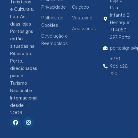
Loja 2:
Turísticos
Privacidade
Calçado
Rua
e Culturais,
Infante D.
Lda. As
Política de
Vestuário
Henrique,
duas lojas
Cookies
Acessórios
71 4050-
Portosigns
Devolução e
297 Porto
estão
Reembolsos
situadas na
portosigns@p
Ribeira do
+351
Porto,
966 628
direcionadas
720
para o
Turismo
Nacional e
Internacional
desde
2006.
F
I
a
n
c
s
e
t