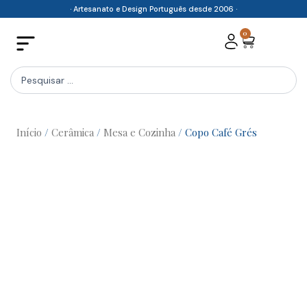
Skip
· Artesanato e Design Português desde 2006 ·
to
0
Cart
content
Search
...
Início
/
Cerâmica
/
Mesa e Cozinha
/ Copo Café Grés