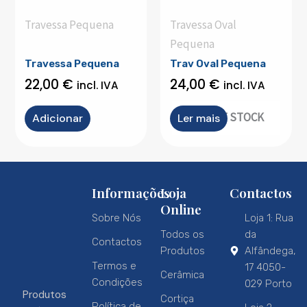
Travessa Pequena
Travessa Oval
Pequena
Travessa Pequena
Trav Oval Pequena
22,00
€
24,00
€
incl. IVA
incl. IVA
OUT OF STOCK
Adicionar
Ler mais
Informações
Loja
Contactos
Online
Sobre Nós
Loja 1: Rua
Todos os
da
Contactos
Produtos
Alfândega,
Termos e
17 4050-
Cerâmica
Condições
029 Porto
Produtos
Cortiça
Política de