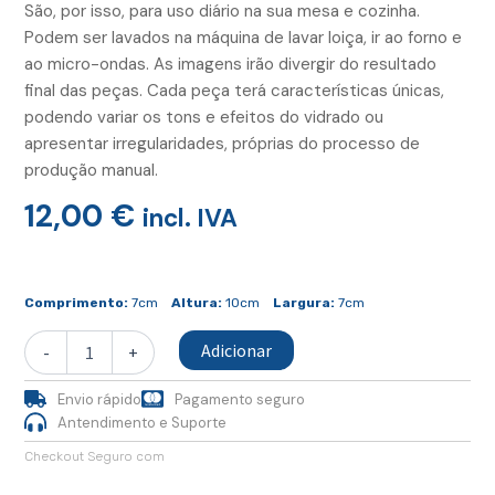
São, por isso, para uso diário na sua mesa e cozinha.
Podem ser lavados na máquina de lavar loiça, ir ao forno e
ao micro-ondas. As imagens irão divergir do resultado
final das peças. Cada peça terá características únicas,
podendo variar os tons e efeitos do vidrado ou
apresentar irregularidades, próprias do processo de
produção manual.
12,00
€
incl. IVA
Quantidade
de
Comprimento:
7cm
Altura:
10cm
Largura:
7cm
Copo
Café
Adicionar
-
+
Grés
Envio rápido
Pagamento seguro
Antendimento e Suporte
Checkout Seguro com