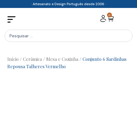
Skip
· Artesanato e Design Português desde 2006 ·
to
0
Cart
content
Search
...
Início
/
Cerâmica
/
Mesa e Cozinha
/ Conjunto 6 Sardinhas
Repousa Talheres Vermelho