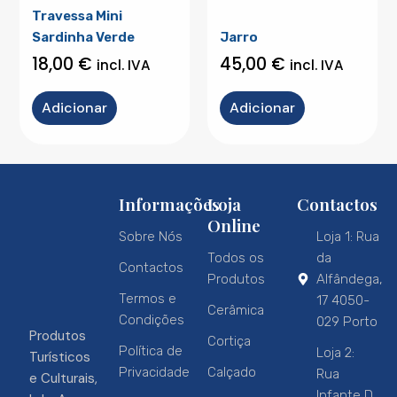
Travessa Mini
Sardinha Verde
Jarro
18,00
€
45,00
€
incl. IVA
incl. IVA
Adicionar
Adicionar
Informações
Loja
Contactos
Online
Sobre Nós
Loja 1: Rua
Todos os
da
Contactos
Produtos
Alfândega,
Termos e
17 4050-
Cerâmica
Condições
029 Porto
Produtos
Cortiça
Política de
Loja 2:
Turísticos
Privacidade
Calçado
Rua
e Culturais,
Infante D.