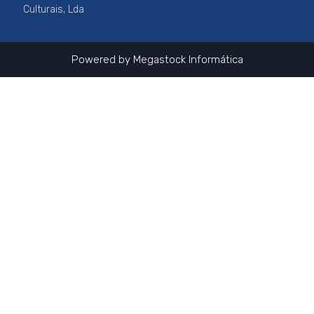
k
a
Culturais, Lda
m
Powered by
Megastock Informática