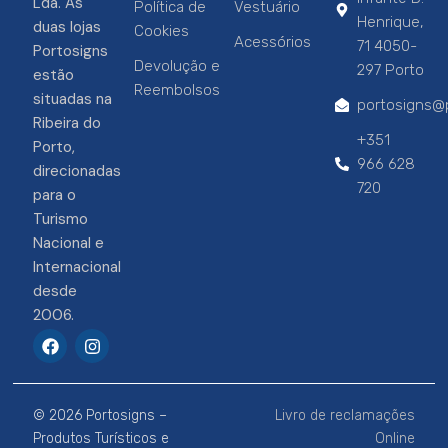
Lda. As
Política de
Vestuário
Henrique,
duas lojas
Cookies
Acessórios
71 4050-
Portosigns
Devolução e
297 Porto
estão
Reembolsos
situadas na
portosigns@p
Ribeira do
+351
Porto,
966 628
direcionadas
720
para o
Turismo
Nacional e
Internacional
desde
2006.
F
I
a
n
c
s
e
t
b
a
© 2026 Portosigns –
Livro de reclamações
o
g
o
r
Produtos Turísticos e
Online