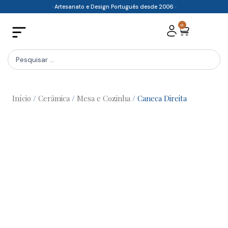
Skip
· Artesanato e Design Português desde 2006 ·
to
0
Cart
content
Search
...
Início
/
Cerâmica
/
Mesa e Cozinha
/ Caneca Direita