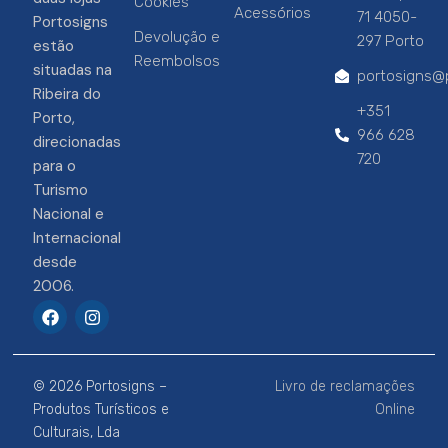
Cookies
Acessórios
71 4050-
Portosigns
Devolução e
297 Porto
estão
Reembolsos
situadas na
portosigns@p
Ribeira do
+351
Porto,
966 628
direcionadas
720
para o
Turismo
Nacional e
Internacional
desde
2006.
F
I
a
n
c
s
e
t
b
a
© 2026 Portosigns –
Livro de reclamações
o
g
o
r
Produtos Turísticos e
Online
k
a
Culturais, Lda
m