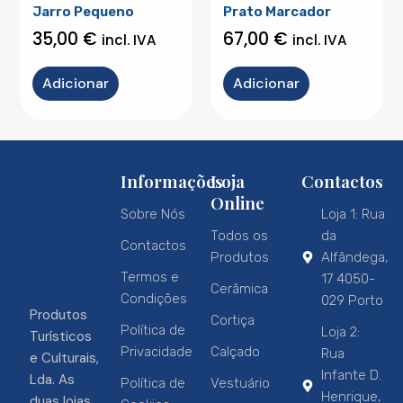
Jarro Pequeno
Prato Marcador
35,00
€
67,00
€
incl. IVA
incl. IVA
Adicionar
Adicionar
Informações
Loja
Contactos
Online
Sobre Nós
Loja 1: Rua
Todos os
da
Contactos
Produtos
Alfândega,
Termos e
17 4050-
Cerâmica
Condições
029 Porto
Produtos
Cortiça
Política de
Loja 2:
Turísticos
Privacidade
Calçado
Rua
e Culturais,
Infante D.
Lda. As
Política de
Vestuário
Henrique,
duas lojas