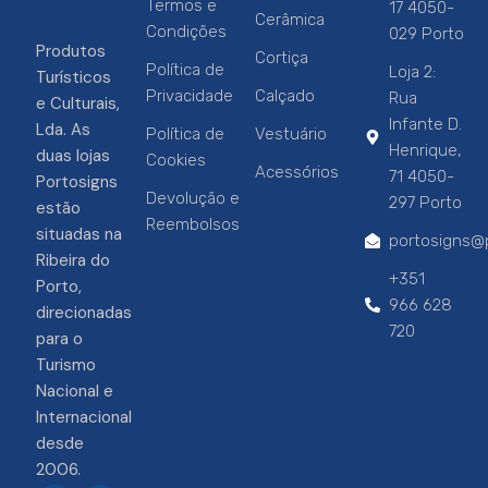
Termos e
17 4050-
Cerâmica
Condições
029 Porto
Produtos
Cortiça
Política de
Loja 2:
Turísticos
Privacidade
Calçado
Rua
e Culturais,
Infante D.
Lda. As
Política de
Vestuário
Henrique,
duas lojas
Cookies
Acessórios
71 4050-
Portosigns
Devolução e
297 Porto
estão
Reembolsos
situadas na
portosigns@p
Ribeira do
+351
Porto,
966 628
direcionadas
720
para o
Turismo
Nacional e
Internacional
desde
2006.