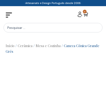
Skip
· Artesanato e Design Português desde 2006 ·
to
0
Cart
content
Search
...
Início
/
Cerâmica
/
Mesa e Cozinha
/ Caneca Cónica Grande
Grés