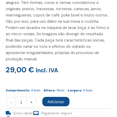
alegres. Têm formas, cores e temas convidativos e
originais: pratos, travessas, torteiras, canecas, jarros,
manteigueiras, copos de café, poke bowl e muito outros…
São, por isso, para uso diário na sua mesa e cozinha.
Podem ser lavados na máquina de lavar loiça, ir ao forno e
ao micro-ondas. As imagens irão divergir do resultado
final das peças. Cada peça terá características únicas,
podendo variar os tons e efeitos do vidrado ou
apresentar irregularidades, próprias do processo de
produção manual.
29,00
€
incl. IVA
Quantidade
de
Comprimento:
9.5cm
Altura:
15cm
Largura:
9.5cm
Caneca
Cónica
Adicionar
-
+
Grande
Grés
Envio rápido
Pagamento seguro