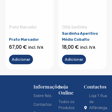
Prato Marcador
Olhá Sardinha
Sardinha Aperitivo
Prato Marcador
Médio Cobalto
67,00
€
18,00
€
incl. IVA
incl. IVA
Adicionar
Adicionar
Informações
Loja
Contactos
Online
Sobre Nós
Loja 1: Rua
Todos os
da
Contactos
Produtos
Alfândega,