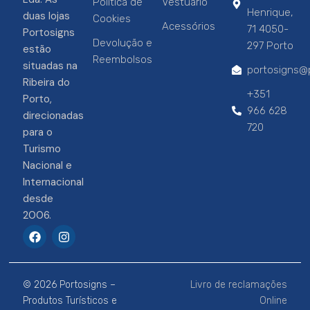
Política de
Vestuário
Henrique,
duas lojas
Cookies
Acessórios
71 4050-
Portosigns
Devolução e
297 Porto
estão
Reembolsos
situadas na
portosigns@p
Ribeira do
+351
Porto,
966 628
direcionadas
720
para o
Turismo
Nacional e
Internacional
desde
2006.
F
I
a
n
c
s
e
t
b
a
© 2026 Portosigns –
Livro de reclamações
o
g
o
r
Produtos Turísticos e
Online