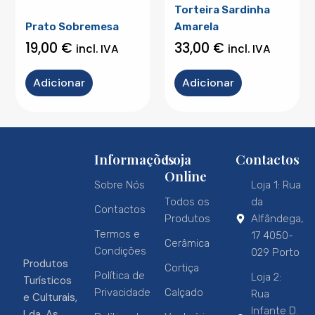
Torteira Sardinha
Prato Sobremesa
Amarela
19,00
€
33,00
€
incl. IVA
incl. IVA
Adicionar
Adicionar
Informações
Loja
Contactos
Online
Sobre Nós
Loja 1: Rua
Todos os
da
Contactos
Produtos
Alfândega,
Termos e
17 4050-
Cerâmica
Condições
029 Porto
Produtos
Cortiça
Política de
Loja 2:
Turísticos
Privacidade
Calçado
Rua
e Culturais,
Infante D.
Lda. As