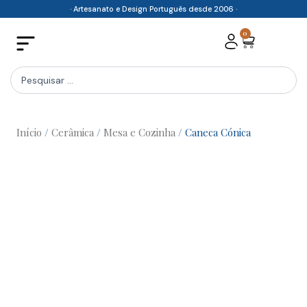
Skip
· Artesanato e Design Português desde 2006 ·
to
0
Cart
content
Search
...
Início
/
Cerâmica
/
Mesa e Cozinha
/ Caneca Cónica