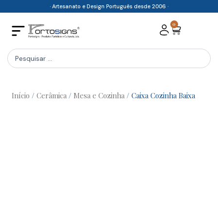
Skip
· Artesanato e Design Português desde 2006 ·
to
0
Cart
content
Search
...
Início
/
Cerâmica
/
Mesa e Cozinha
/ Caixa Cozinha Baixa