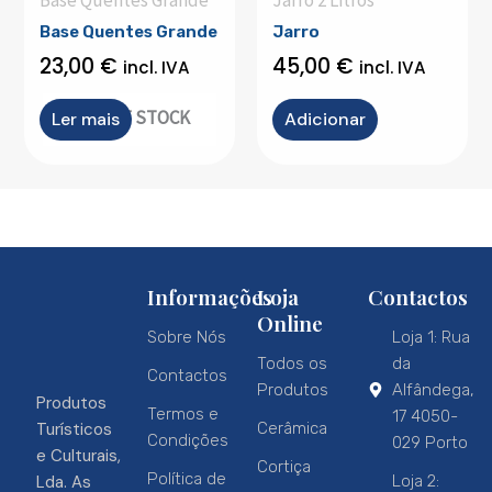
Base Quentes Grande
Jarro 2 Litros
Base Quentes Grande
Jarro
23,00
€
45,00
€
incl. IVA
incl. IVA
OUT OF STOCK
Ler mais
Adicionar
Informações
Loja
Contactos
Online
Sobre Nós
Loja 1: Rua
Todos os
da
Contactos
Produtos
Alfândega,
Produtos
Termos e
17 4050-
Turísticos
Cerâmica
Condições
029 Porto
e Culturais,
Cortiça
Política de
Lda. As
Loja 2: