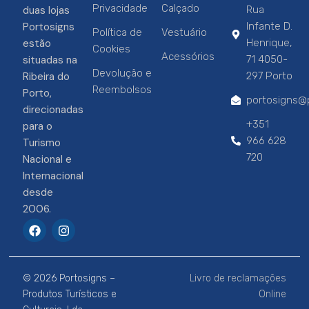
Privacidade
Calçado
duas lojas
Rua
Portosigns
Infante D.
Política de
Vestuário
estão
Henrique,
Cookies
Acessórios
situadas na
71 4050-
Devolução e
Ribeira do
297 Porto
Reembolsos
Porto,
portosigns@p
direcionadas
+351
para o
966 628
Turismo
720
Nacional e
Internacional
desde
2006.
F
I
a
n
c
s
e
t
b
a
© 2026 Portosigns –
Livro de reclamações
o
g
o
r
Produtos Turísticos e
Online
k
a