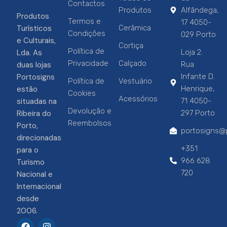
Contactos
Produtos
Alfândega,
Produtos
Termos e
17 4050-
Turísticos
Cerâmica
Condições
029 Porto
e Culturais,
Cortiça
Política de
Lda. As
Loja 2:
Privacidade
Calçado
duas lojas
Rua
Portosigns
Infante D.
Política de
Vestuário
estão
Henrique,
Cookies
Acessórios
situadas na
71 4050-
Devolução e
Ribeira do
297 Porto
Reembolsos
Porto,
portosigns@p
direcionadas
+351
para o
966 628
Turismo
720
Nacional e
Internacional
desde
2006.
F
I