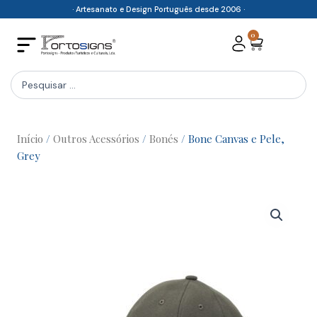
Skip
· Artesanato e Design Português desde 2006 ·
to
0
Cart
content
Search
...
Início
/
Outros Acessórios
/
Bonés
/ Bone Canvas e Pele,
Grey