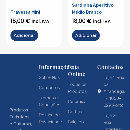
Sardinha Aperitivo
Travessa Mini
Médio Branco
18,00
€
18,00
€
incl. IVA
incl. IVA
Adicionar
Adicionar
Informações
Loja
Contactos
Online
Sobre Nós
Loja 1: Rua
Todos os
da
Contactos
Produtos
Alfândega,
Termos e
17 4050-
Cerâmica
Condições
029 Porto
Produtos
Cortiça
Política de
Loja 2:
Turísticos
Privacidade
Calçado
Rua
e Culturais,
Infante D.