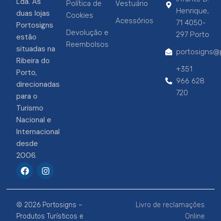
Lda. As
Política de
Vestuário
Henrique,
duas lojas
Cookies
Acessórios
71 4050-
Portosigns
Devolução e
297 Porto
estão
Reembolsos
situadas na
portosigns@p
Ribeira do
+351
Porto,
966 628
direcionadas
720
para o
Turismo
Nacional e
Internacional
desde
2006.
F
I
a
n
c
s
e
t
b
a
© 2026 Portosigns –
Livro de reclamações
o
g
o
r
Produtos Turísticos e
Online