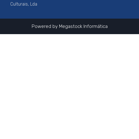
k
a
Culturais, Lda
m
Powered by
Megastock Informática