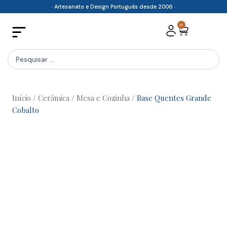
Skip
· Artesanato e Design Português desde 2006 ·
to
0
Cart
content
Search
...
Início
/
Cerâmica
/
Mesa e Cozinha
/ Base Quentes Grande
Cobalto