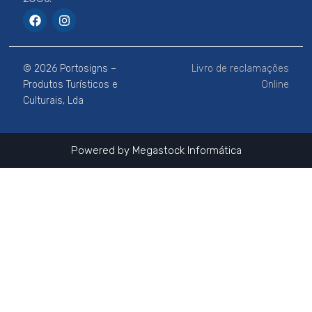
F
I
a
n
c
s
e
t
b
a
© 2026 Portosigns –
Livro de reclamações
o
g
o
r
Produtos Turísticos e
Online
k
a
Culturais, Lda
m
Powered by
Megastock Informática