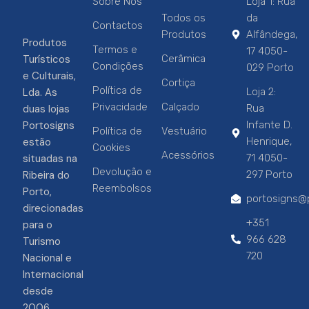
Sobre Nós
Loja 1: Rua
Todos os
da
Contactos
Produtos
Alfândega,
Produtos
Termos e
17 4050-
Turísticos
Cerâmica
Condições
029 Porto
e Culturais,
Cortiça
Política de
Lda. As
Loja 2:
Privacidade
Calçado
duas lojas
Rua
Portosigns
Infante D.
Política de
Vestuário
estão
Henrique,
Cookies
Acessórios
situadas na
71 4050-
Devolução e
Ribeira do
297 Porto
Reembolsos
Porto,
portosigns@p
direcionadas
+351
para o
966 628
Turismo
720
Nacional e
Internacional
desde
2006.