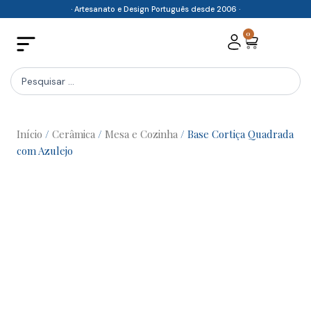
Skip
· Artesanato e Design Português desde 2006 ·
to
0
Cart
content
Search
...
Início
/
Cerâmica
/
Mesa e Cozinha
/ Base Cortiça Quadrada
com Azulejo