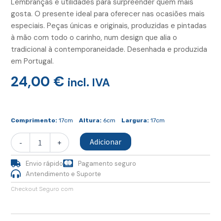
Lembranças e utilidades para surpreender quem mais
gosta. O presente ideal para oferecer nas ocasiões mais
especiais. Peças únicas e originais, produzidas e pintadas
à mão com todo o carinho, num design que alia o
tradicional à contemporaneidade. Desenhada e produzida
em Portugal.
24,00
€
incl. IVA
Quantidade
de
Comprimento:
17cm
Altura:
6cm
Largura:
17cm
Base
Cortiça
Adicionar
-
+
Quadrada
com
Envio rápido
Pagamento seguro
Azulejo
Antendimento e Suporte
Checkout Seguro com