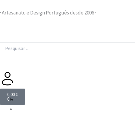
Skip
to
· Artesanato e Design Português desde 2006 ·
content
Search
...
Cart
0,00
€
0