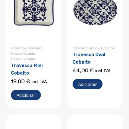
Cerâmica
,
Cerâmica
,
Cerâmica
,
Mesa e Cozinha
Mesa e Cozinha
,
Travessa Oval
Mesa e Cozinha
Cobalto
Travessa Mini
44,00
€
incl. IVA
Cobalto
19,00
€
incl. IVA
Adicionar
Adicionar