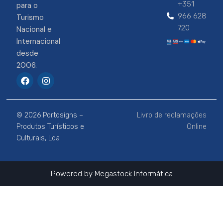
+351
para o
966 628
Turismo
720
Nacional e
Internacional
desde
2006.
F
I
a
n
c
s
e
t
b
a
© 2026 Portosigns –
Livro de reclamações
o
g
o
r
Produtos Turísticos e
Online
k
a
Culturais, Lda
m
Powered by
Megastock Informática