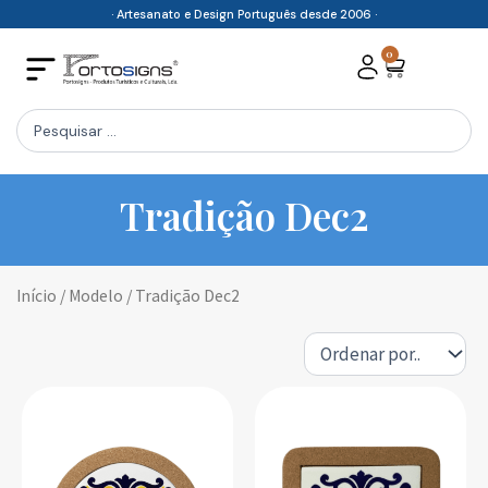
Skip
· Artesanato e Design Português desde 2006 ·
to
0
Cart
content
Search
...
Tradição Dec2
Início
/ Modelo / Tradição Dec2