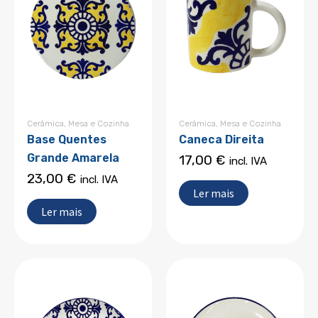
Cerâmica
,
Mesa e Cozinha
Cerâmica
,
Mesa e Cozinha
Base Quentes
Caneca Direita
Grande Amarela
17,00
€
incl. IVA
23,00
€
incl. IVA
Ler mais
Ler mais