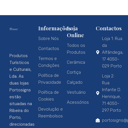
Informações
Loja
Contactos
Online
Sobre Nós
Loja 1: Rua
Todos os
da
Contactos
Produtos
Alfândega,
Produtos
Termos e
17 4050-
Turísticos
Cerâmica
Condições
029 Porto
e Culturais,
Cortiça
Política de
Lda. As
Loja 2:
Privacidade
Calçado
duas lojas
Rua
Portosigns
Infante D.
Política de
Vestuário
estão
Henrique,
Cookies
Acessórios
situadas na
71 4050-
Devolução e
Ribeira do
297 Porto
Reembolsos
Porto,
portosigns@p
direcionadas