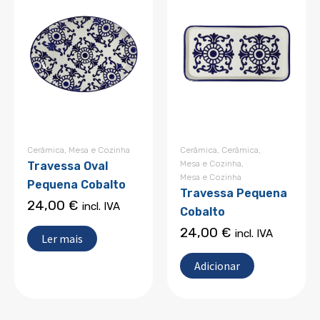
Cerâmica
,
Mesa e Cozinha
Cerâmica
,
Cerâmica
,
Mesa e Cozinha
,
Travessa Oval
Mesa e Cozinha
Pequena Cobalto
Travessa Pequena
24,00
€
incl. IVA
Cobalto
24,00
€
incl. IVA
Ler mais
Adicionar