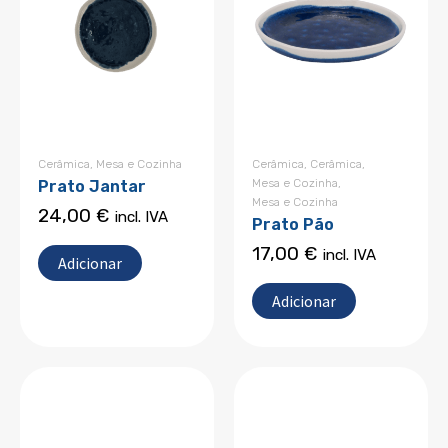
Cerâmica
,
Mesa e Cozinha
Cerâmica
,
Cerâmica
,
Mesa e Cozinha
,
Prato Jantar
Mesa e Cozinha
24,00
€
incl. IVA
Prato Pão
17,00
€
incl. IVA
Adicionar
Adicionar