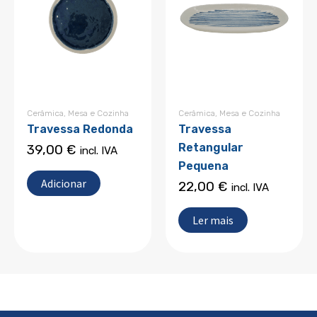
Cerâmica
,
Mesa e Cozinha
Cerâmica
,
Mesa e Cozinha
Travessa Redonda
Travessa
Retangular
39,00
€
incl. IVA
Pequena
Adicionar
22,00
€
incl. IVA
Ler mais