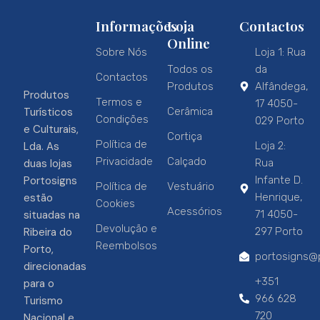
Informações
Loja
Contactos
Online
Sobre Nós
Loja 1: Rua
Todos os
da
Contactos
Produtos
Alfândega,
Produtos
Termos e
17 4050-
Turísticos
Cerâmica
Condições
029 Porto
e Culturais,
Cortiça
Política de
Lda. As
Loja 2:
Privacidade
Calçado
duas lojas
Rua
Portosigns
Infante D.
Política de
Vestuário
estão
Henrique,
Cookies
Acessórios
situadas na
71 4050-
Devolução e
Ribeira do
297 Porto
Reembolsos
Porto,
portosigns@p
direcionadas
+351
para o
966 628
Turismo
720
Nacional e