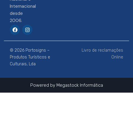
Internacional
desde
2006.
F
I
a
n
c
s
e
t
b
a
© 2026 Portosigns –
Livro de reclamações
o
g
o
r
Produtos Turísticos e
Online
k
a
Culturais, Lda
m
Powered by
Megastock Informática