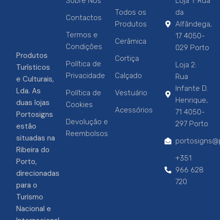
Sobre Nós
Loja 1: Rua
Todos os
da
Contactos
Produtos
Alfândega,
Termos e
17 4050-
Cerâmica
Condições
029 Porto
Produtos
Cortiça
Política de
Loja 2:
Turísticos
Privacidade
Calçado
Rua
e Culturais,
Infante D.
Lda. As
Política de
Vestuário
Henrique,
duas lojas
Cookies
Acessórios
71 4050-
Portosigns
Devolução e
297 Porto
estão
Reembolsos
situadas na
portosigns@p
Ribeira do
+351
Porto,
966 628
direcionadas
720
para o
Turismo
Nacional e