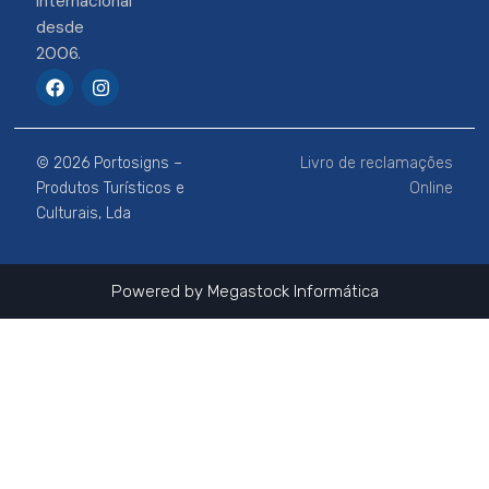
Internacional
desde
2006.
F
I
a
n
c
s
e
t
b
a
© 2026 Portosigns –
Livro de reclamações
o
g
o
r
Produtos Turísticos e
Online
k
a
Culturais, Lda
m
Powered by
Megastock Informática