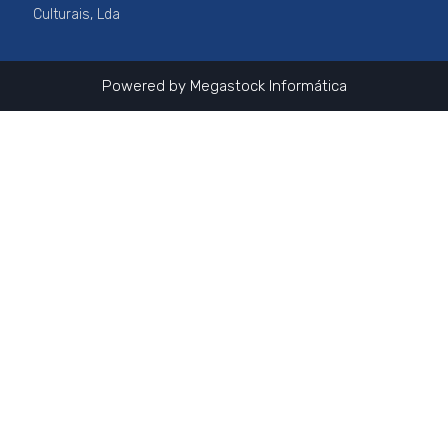
k
a
Culturais, Lda
m
Powered by
Megastock Informática