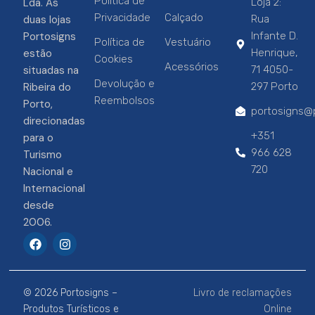
Política de
Lda. As
Loja 2:
Privacidade
Calçado
duas lojas
Rua
Portosigns
Infante D.
Política de
Vestuário
estão
Henrique,
Cookies
Acessórios
situadas na
71 4050-
Devolução e
Ribeira do
297 Porto
Reembolsos
Porto,
portosigns@p
direcionadas
+351
para o
966 628
Turismo
720
Nacional e
Internacional
desde
2006.
F
I
a
n
c
s
e
t
b
a
© 2026 Portosigns –
Livro de reclamações
o
g
o
r
Produtos Turísticos e
Online