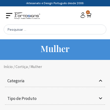
Skip
· Artesanato e Design Português desde 2006 ·
to
0
Cart
content
Search
...
Mulher
Início
/
Cortiça
/ Mulher
Categoria
Tipo de Produto