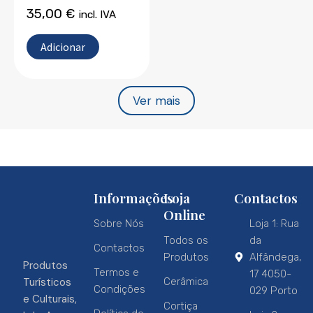
35,00
€
incl. IVA
Adicionar
Ver mais
Informações
Loja
Contactos
Online
Sobre Nós
Loja 1: Rua
Todos os
da
Contactos
Produtos
Alfândega,
Produtos
Termos e
17 4050-
Turísticos
Cerâmica
Condições
029 Porto
e Culturais,
Cortiça