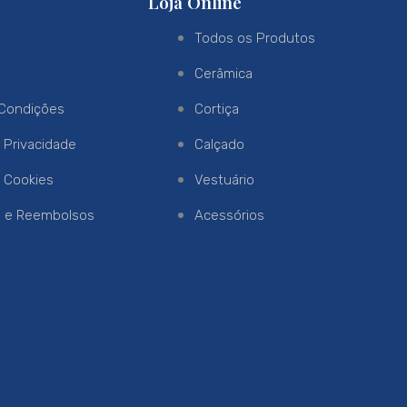
Loja Online
s
Todos os Produtos
s
Cerâmica
Condições
Cortiça
e Privacidade
Calçado
e Cookies
Vestuário
o e Reembolsos
Acessórios