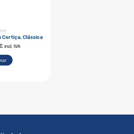
lher
 Cortiça, Clássica
€
incl. IVA
onar