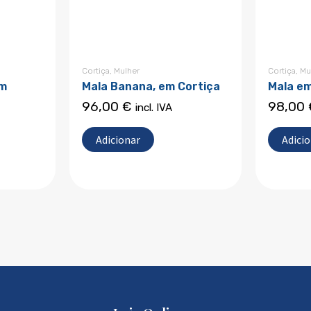
Cortiça
,
Mulher
Cortiça
,
Mu
em
Mala Banana, em Cortiça
Mala em
96,00
€
98,00
incl. IVA
Adicionar
Adici