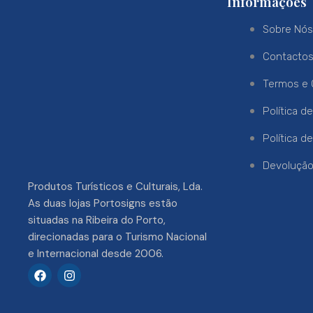
Informações
Sobre Nó
Contacto
Termos e 
Política d
Política d
Devoluçã
Produtos Turísticos e Culturais, Lda.
As duas lojas Portosigns estão
situadas na Ribeira do Porto,
direcionadas para o Turismo Nacional
e Internacional desde 2006.
F
I
a
n
c
s
e
t