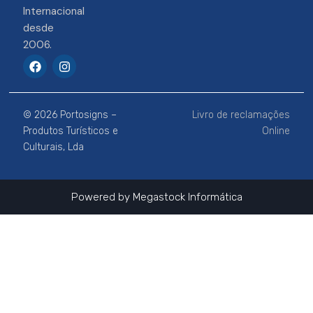
Internacional
desde
2006.
F
I
a
n
c
s
e
t
b
a
© 2026 Portosigns –
Livro de reclamações
o
g
o
r
Produtos Turísticos e
Online
k
a
Culturais, Lda
m
Powered by
Megastock Informática