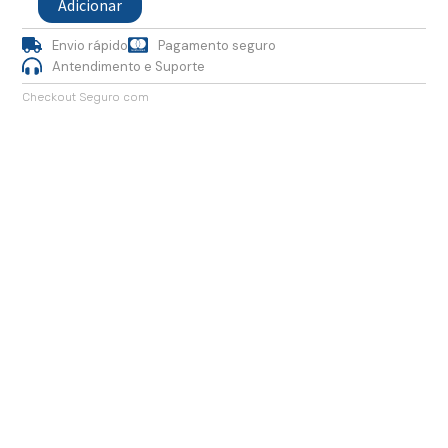
Adicionar
Mão,
em
Envio rápido
Pagamento seguro
Cortiça
Antendimento e Suporte
Checkout Seguro com