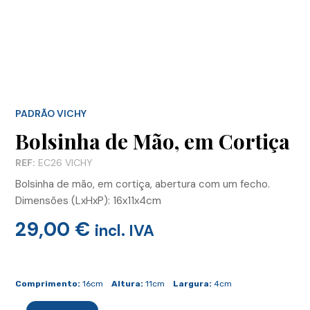
PADRÃO VICHY
Bolsinha de Mão, em Cortiça
REF:
EC26 VICHY
Bolsinha de mão, em cortiça, abertura com um fecho.
Dimensões (LxHxP): 16x11x4cm
29,00
€
incl. IVA
Quantidade
de
Comprimento:
16cm
Altura:
11cm
Largura:
4cm
Bolsinha
de