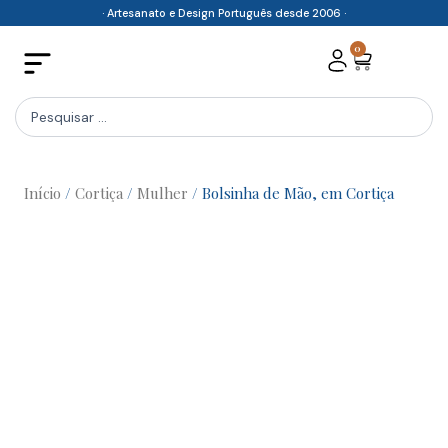
Skip
· Artesanato e Design Português desde 2006 ·
to
0
Cart
content
Search
...
Início
/
Cortiça
/
Mulher
/ Bolsinha de Mão, em Cortiça