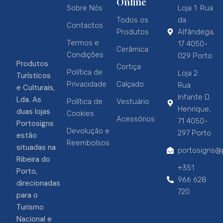
Online
Sobre Nós
Loja 1: Rua
Todos os
da
Contactos
Produtos
Alfândega,
Termos e
17 4050-
Cerâmica
Condições
029 Porto
Produtos
Cortiça
Política de
Loja 2:
Turísticos
Privacidade
Calçado
Rua
e Culturais,
Infante D.
Lda. As
Política de
Vestuário
Henrique,
duas lojas
Cookies
Acessórios
71 4050-
Portosigns
Devolução e
297 Porto
estão
Reembolsos
situadas na
portosigns@p
Ribeira do
+351
Porto,
966 628
direcionadas
720
para o
Turismo
Nacional e