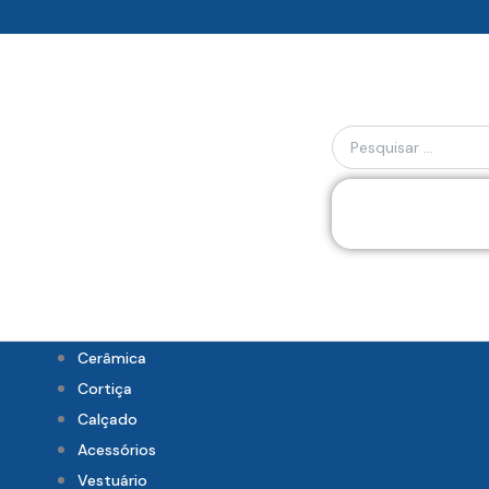
Skip
to
content
Search
...
Cerâmica
Cortiça
Calçado
Acessórios
Vestuário