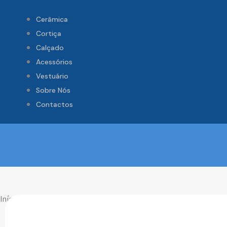
Cerâmica
Cortiça
Calçado
Acessórios
Vestuário
Sobre Nós
Contactos
Início
/ Padrão Sicilia