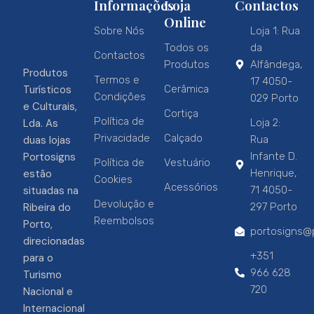
Informações
Loja
Contactos
Online
Sobre Nós
Loja 1: Rua
Todos os
da
Contactos
Produtos
Alfândega,
Produtos
Termos e
17 4050-
Turísticos
Cerâmica
Condições
029 Porto
e Culturais,
Cortiça
Política de
Lda. As
Loja 2:
Privacidade
Calçado
duas lojas
Rua
Portosigns
Infante D.
Política de
Vestuário
estão
Henrique,
Cookies
Acessórios
situadas na
71 4050-
Devolução e
Ribeira do
297 Porto
Reembolsos
Porto,
portosigns@p
direcionadas
+351
para o
966 628
Turismo
720
Nacional e
Internacional