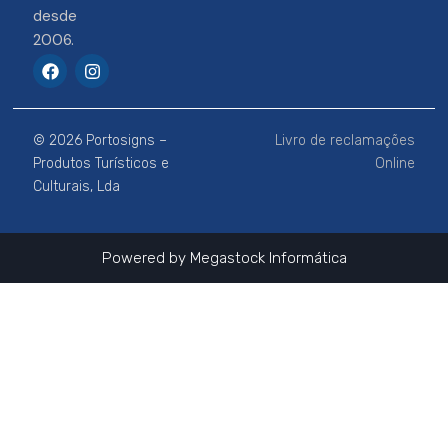
desde
2006.
F
I
a
n
c
s
e
t
b
a
© 2026 Portosigns –
Livro de reclamações
o
g
o
r
Produtos Turísticos e
Online
k
a
Culturais, Lda
m
Powered by
Megastock Informática