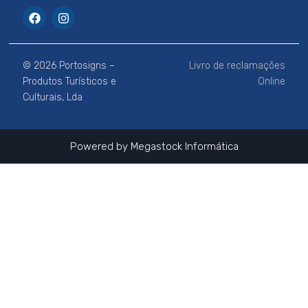
F
I
a
n
c
s
e
t
b
a
© 2026 Portosigns –
Livro de reclamações
o
g
o
r
Produtos Turísticos e
Online
k
a
Culturais, Lda
m
Powered by
Megastock Informática