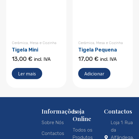
Cerâmica
,
Mesa e Cozinha
Cerâmica
,
Mesa e Cozinha
Tigela Mini
Tigela Pequena
13,00
€
17,00
€
incl. IVA
incl. IVA
Ler mais
Adicionar
Informações
Loja
Contactos
Online
Sobre Nós
Loja 1: Rua
Todos os
da
Contactos
Produtos
Alfândega,