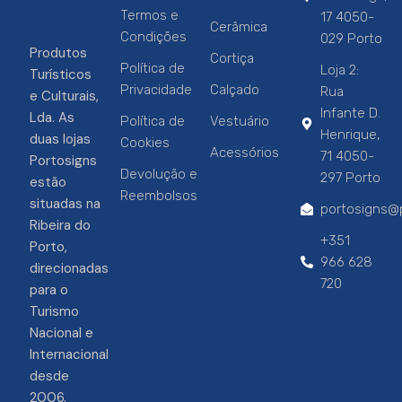
Termos e
17 4050-
Cerâmica
Condições
029 Porto
Produtos
Cortiça
Política de
Loja 2:
Turísticos
Privacidade
Calçado
Rua
e Culturais,
Infante D.
Lda. As
Política de
Vestuário
Henrique,
duas lojas
Cookies
Acessórios
71 4050-
Portosigns
Devolução e
297 Porto
estão
Reembolsos
situadas na
portosigns@p
Ribeira do
+351
Porto,
966 628
direcionadas
720
para o
Turismo
Nacional e
Internacional
desde
2006.