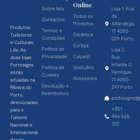
Online
Sobre Nós
Loja 1: Rua
Todos os
da
Contactos
Produtos
Alfândega,
Produtos
Termos e
17 4050-
Turísticos
Cerâmica
Condições
029 Porto
e Culturais,
Cortiça
Política de
Lda. As
Loja 2:
Privacidade
Calçado
duas lojas
Rua
Portosigns
Infante D.
Política de
Vestuário
estão
Henrique,
Cookies
Acessórios
situadas na
71 4050-
Devolução e
Ribeira do
297 Porto
Reembolsos
Porto,
portosigns@p
direcionadas
+351
para o
966 628
Turismo
720
Nacional e
Internacional