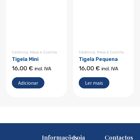
Cerâmica
,
Mesa e Cozinha
Cerâmica
,
Mesa e Cozinha
Tigela Mini
Tigela Pequena
16,00
€
16,00
€
incl. IVA
incl. IVA
Adicionar
Ler mais
Informações
Loja
Contactos