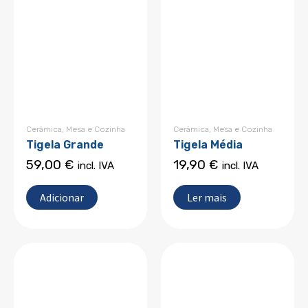
Cerâmica
,
Mesa e Cozinha
Cerâmica
,
Mesa e Cozinha
Tigela Grande
Tigela Média
59,00
€
19,90
€
incl. IVA
incl. IVA
Adicionar
Ler mais