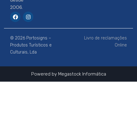
desde
2006.
F
I
a
n
c
s
e
t
b
a
© 2026 Portosigns –
Livro de reclamações
o
g
o
r
Produtos Turísticos e
Online
k
a
Culturais, Lda
m
Powered by
Megastock Informática