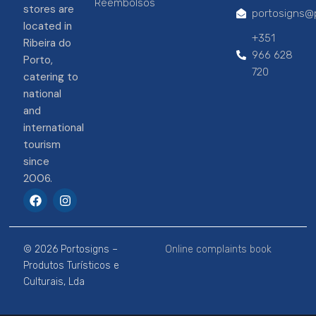
Reembolsos
stores are
portosigns@p
located in
+351
Ribeira do
966 628
Porto,
720
catering to
national
and
international
tourism
since
2006.
F
I
a
n
c
s
e
t
b
a
© 2026 Portosigns –
Online complaints book
o
g
o
r
Produtos Turísticos e
k
a
Culturais, Lda
m