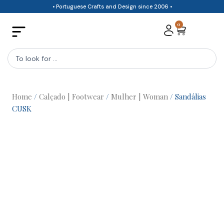
Skip
• Portuguese Crafts and Design since 2006 •
to
0
Cart
content
Search
...
Home
/
Calçado | Footwear
/
Mulher | Woman
/ Sandálias
CUSK