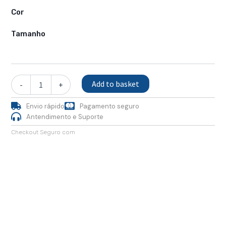
Sandálias
CUSK
Cor
quantity
Tamanho
Add to basket
-
+
Envio rápido
Pagamento seguro
Antendimento e Suporte
Checkout Seguro com