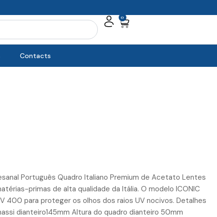
0
Cart
s
Contacts
esanal Português Quadro Italiano Premium de Acetato Lentes
 matérias-primas de alta qualidade da Itália. O modelo ICONIC
 UV 400 para proteger os olhos dos raios UV nocivos. Detalhes
ssi dianteiro145mm Altura do quadro dianteiro 50mm