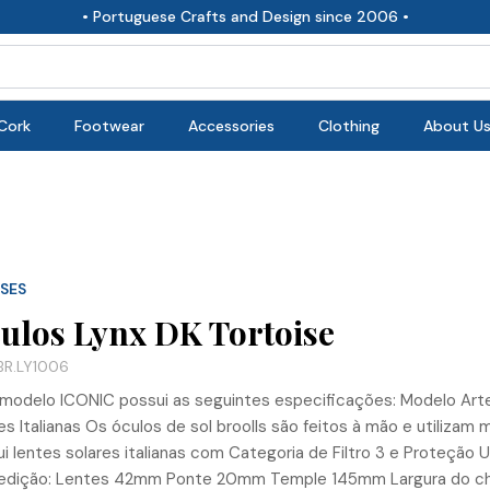
• Portuguese Crafts and Design since 2006 •
Cork
Footwear
Accessories
Clothing
About U
SES
ulos Lynx DK Tortoise
BR.LY1006
 modelo ICONIC possui as seguintes especificações: Modelo Art
es Italianas Os óculos de sol broolls são feitos à mão e utilizam
i lentes solares italianas com Categoria de Filtro 3 e Proteção
edição: Lentes 42mm Ponte 20mm Temple 145mm Largura do cha