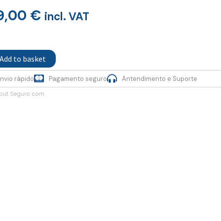
9,00
€
incl. VAT
s
Add to basket
se
nvio rápido
Pagamento seguro
Antendimento e Suporte
ty
out Seguro com