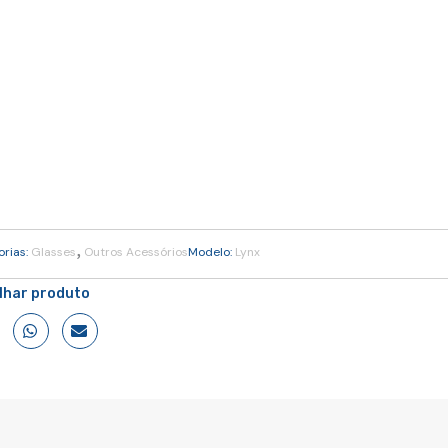
,
orias:
Glasses
Outros Acessórios
Modelo:
Lynx
ilhar produto