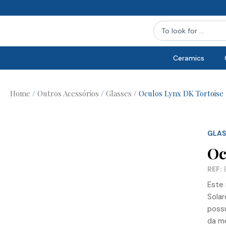
Skip
to
Search
content
...
Ceramics
Home
/
Outros Acessórios
/
Glasses
/ Oculos Lynx DK Tortoise
GLAS
Oc
REF:
Este
Solar
possu
da m