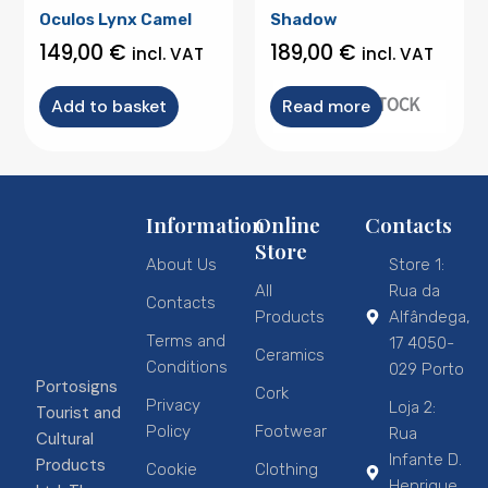
Oculos Lynx Camel
Shadow
149,00
€
189,00
€
incl. VAT
incl. VAT
OUT OF STOCK
Add to basket
Read more
Information
Online
Contacts
Store
About Us
Store 1:
All
Rua da
Contacts
Products
Alfândega,
Terms and
17 4050-
Ceramics
Conditions
029 Porto
Portosigns
Cork
Privacy
Loja 2:
Tourist and
Policy
Footwear
Rua
Cultural
Infante D.
Products
Cookie
Clothing
Henrique,