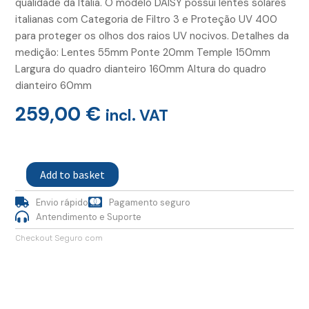
qualidade da Itália. O modelo DAISY possui lentes solares
italianas com Categoria de Filtro 3 e Proteção UV 400
para proteger os olhos dos raios UV nocivos. Detalhes da
medição: Lentes 55mm Ponte 20mm Temple 150mm
Largura do quadro dianteiro 160mm Altura do quadro
dianteiro 60mm
259,00
€
incl. VAT
Oculos
Daisy
Add to basket
Honey
Tortoise
Envio rápido
Pagamento seguro
Gold
quantity
Antendimento e Suporte
Checkout Seguro com