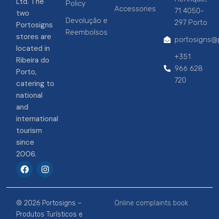
Ltd. The
Policy
Accessories
71 4050-
two
Devolução e
297 Porto
Portosigns
Reembolsos
stores are
portosigns@p
located in
+351
Ribeira do
966 628
Porto,
720
catering to
national
and
international
tourism
since
2006.
F
I
a
n
c
s
e
t
b
a
© 2026 Portosigns –
Online complaints book
o
g
o
r
Produtos Turísticos e