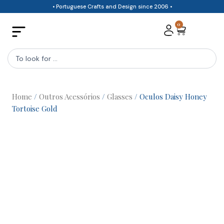
Skip
• Portuguese Crafts and Design since 2006 •
to
0
Cart
content
Search
...
Home
/
Outros Acessórios
/
Glasses
/ Oculos Daisy Honey
Tortoise Gold