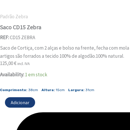
Padrão Zebra
Saco CD15 Zebra
REF:
CD15 ZEBRA
Saco de Cortiça, com 2 alças e bolso na frente, fecha com mol
artigos são forrados a tecido 100% de algodão.100% natural.
125,00
€
incl. IVA
Quantidade
Availability:
1 em stock
de
Saco
Comprimento:
38cm
Altura:
15cm
Largura:
31cm
CD15
Zebra
Adicionar