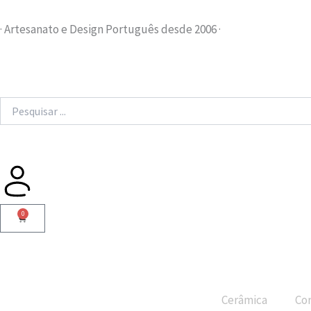
Skip
to
· Artesanato e Design Português desde 2006 ·
content
Search
...
0
Cart
Cerâmica
Cor