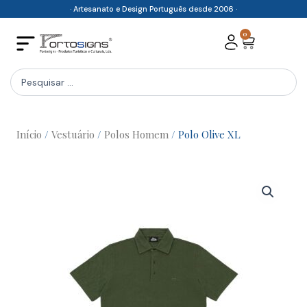
Skip
· Artesanato e Design Português desde 2006 ·
to
0
Cart
content
Search
...
Início
/
Vestuário
/
Polos Homem
/ Polo Olive XL