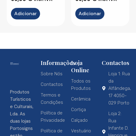
Adicionar
Adicionar
Informações
Loja
Contactos
Online
Sobre Nós
Loja 1: Rua
Todos os
da
Contactos
Produtos
Alfândega,
Produtos
Termos e
17 4050-
Turísticos
Cerâmica
Condições
029 Porto
e Culturais,
Cortiça
Política de
Lda. As
Loja 2:
Privacidade
Calçado
duas lojas
Rua
Portosigns
Infante D.
Política de
Vestuário
estão
Henrique,