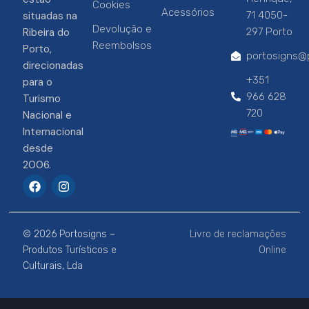
Cookies
Acessórios
situadas na
71 4050-
Devolução e
Ribeira do
297 Porto
Reembolsos
Porto,
portosigns@p
direcionadas
+351
para o
966 628
Turismo
720
Nacional e
Internacional
desde
2006.
F
I
a
n
c
s
e
t
b
a
© 2026 Portosigns –
Livro de reclamações
o
g
o
r
Produtos Turísticos e
Online
k
a
Culturais, Lda
m