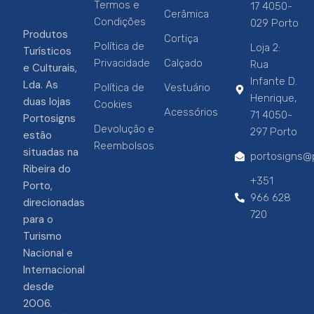
Termos e
17 4050-
Cerâmica
Condições
029 Porto
Produtos
Cortiça
Política de
Loja 2:
Turísticos
Privacidade
Calçado
Rua
e Culturais,
Infante D.
Lda. As
Política de
Vestuário
Henrique,
duas lojas
Cookies
Acessórios
71 4050-
Portosigns
Devolução e
297 Porto
estão
Reembolsos
situadas na
portosigns@p
Ribeira do
+351
Porto,
966 628
direcionadas
720
para o
Turismo
Nacional e
Internacional
desde
2006.