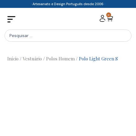
Skip
· Artesanato e Design Português desde 2006 ·
to
0
Cart
content
Search
...
Início
/
Vestuário
/
Polos Homem
/ Polo Light Green S