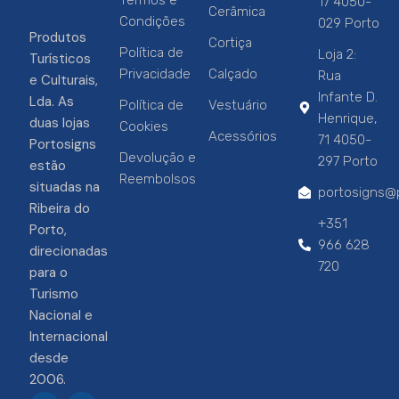
Termos e
17 4050-
Cerâmica
Condições
029 Porto
Produtos
Cortiça
Política de
Loja 2:
Turísticos
Privacidade
Calçado
Rua
e Culturais,
Infante D.
Lda. As
Política de
Vestuário
Henrique,
duas lojas
Cookies
Acessórios
71 4050-
Portosigns
Devolução e
297 Porto
estão
Reembolsos
situadas na
portosigns@p
Ribeira do
+351
Porto,
966 628
direcionadas
720
para o
Turismo
Nacional e
Internacional
desde
2006.
F
I