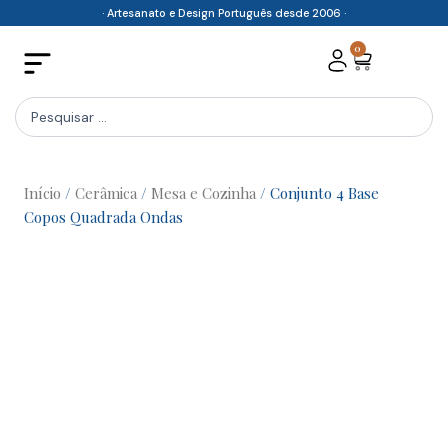
Skip
· Artesanato e Design Português desde 2006 ·
to
0
Cart
content
Search
...
Início
/
Cerâmica
/
Mesa e Cozinha
/ Conjunto 4 Base
Copos Quadrada Ondas