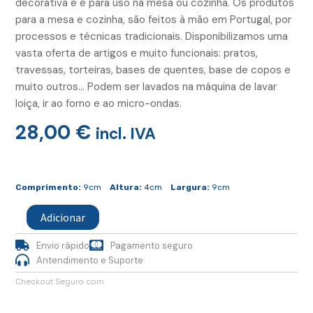
decorativa e é para uso na mesa ou cozinha. Os produtos
para a mesa e cozinha, são feitos à mão em Portugal, por
processos e técnicas tradicionais. Disponibilizamos uma
vasta oferta de artigos e muito funcionais: pratos,
travessas, torteiras, bases de quentes, base de copos e
muito outros… Podem ser lavados na máquina de lavar
loiça, ir ao forno e ao micro-ondas.
28,00
€
incl. IVA
Quantidade
de
Comprimento:
9cm
Altura:
4cm
Largura:
9cm
Conjunto
4
Adicionar
Base
Copos
Envio rápido
Pagamento seguro
Quadrada
Antendimento e Suporte
Ondas
Checkout Seguro com