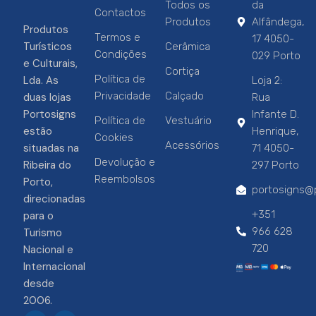
Todos os
da
Contactos
Produtos
Alfândega,
Produtos
Termos e
17 4050-
Turísticos
Cerâmica
Condições
029 Porto
e Culturais,
Cortiça
Política de
Lda. As
Loja 2:
Privacidade
Calçado
duas lojas
Rua
Portosigns
Infante D.
Política de
Vestuário
estão
Henrique,
Cookies
Acessórios
situadas na
71 4050-
Devolução e
Ribeira do
297 Porto
Reembolsos
Porto,
portosigns@p
direcionadas
+351
para o
966 628
Turismo
720
Nacional e
Internacional
desde
2006.
F
I