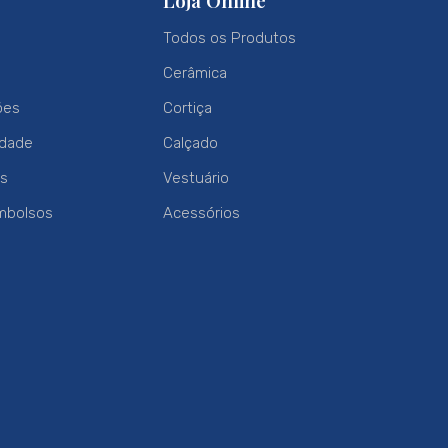
Loja Online
Todos os Produtos
Cerâmica
ões
Cortiça
idade
Calçado
es
Vestuário
mbolsos
Acessórios