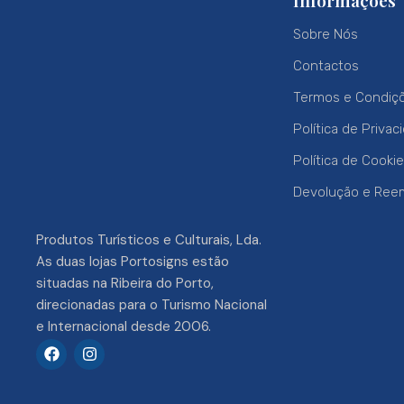
Informações
Sobre Nós
Contactos
Termos e Condiç
Política de Privac
Política de Cooki
Devolução e Ree
Produtos Turísticos e Culturais, Lda.
As duas lojas Portosigns estão
situadas na Ribeira do Porto,
direcionadas para o Turismo Nacional
e Internacional desde 2006.
F
I
a
n
c
s
e
t