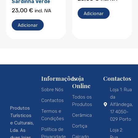
Sardinha Verde
23,00
€
incl. IVA
Adicionar
Adicionar
Informações
Loja
Contactos
Online
Sobre Nós
Loja 1: Rua
Todos os
da
Contactos
Produtos
Alfândega,
Produtos
Termos e
17 4050-
Turísticos
Cerâmica
Condições
029 Porto
e Culturais,
Cortiça
Política de
Lda. As
Loja 2:
Privacidade
Calçado
duas lojas
Rua