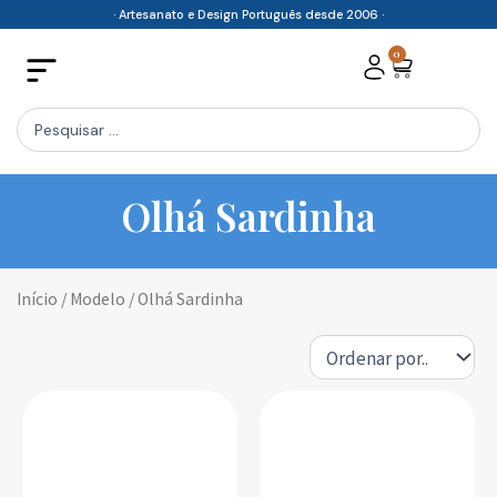
Skip
· Artesanato e Design Português desde 2006 ·
to
0
Cart
content
Search
...
Olhá Sardinha
Início
/ Modelo / Olhá Sardinha