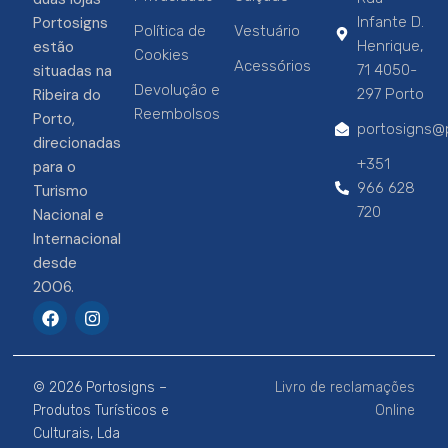
Portosigns
Infante D.
Política de
Vestuário
estão
Henrique,
Cookies
Acessórios
situadas na
71 4050-
Devolução e
Ribeira do
297 Porto
Reembolsos
Porto,
portosigns@p
direcionadas
+351
para o
966 628
Turismo
720
Nacional e
Internacional
desde
2006.
F
I
a
n
c
s
e
t
b
a
© 2026 Portosigns –
Livro de reclamações
o
g
o
r
Produtos Turísticos e
Online
k
a
Culturais, Lda
m