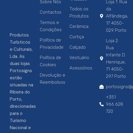
Sobre Nós
Loja 1: Rua
Todos os
da
Contactos
Produtos
Alfândega,
Termos e
17 4050-
Cerâmica
Condições
029 Porto
Produtos
Cortiça
Política de
Loja 2:
Turísticos
Privacidade
Calçado
Rua
e Culturais,
Infante D.
Lda. As
Política de
Vestuário
Henrique,
duas lojas
Cookies
Acessórios
71 4050-
Portosigns
Devolução e
297 Porto
estão
Reembolsos
situadas na
portosigns@p
Ribeira do
+351
Porto,
966 628
direcionadas
720
para o
Turismo
Nacional e