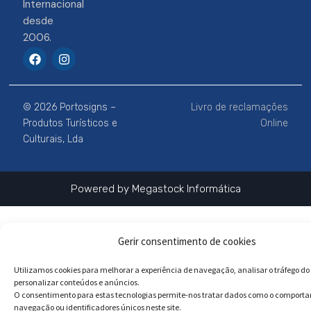
Internacional
desde
2006.
F
I
a
n
c
s
e
t
b
a
© 2026 Portosigns –
Livro de reclamações
o
g
o
r
Produtos Turísticos e
Online
k
a
Culturais, Lda
m
Powered by
Megastock Informática
Gerir consentimento de cookies
Utilizamos cookies para melhorar a experiência de navegação, analisar o tráfego do 
personalizar conteúdos e anúncios.
O consentimento para estas tecnologias permite-nos tratar dados como o comport
navegação ou identificadores únicos neste site.