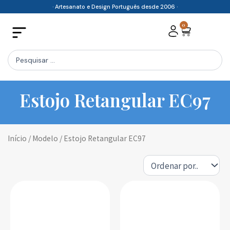
Skip
· Artesanato e Design Português desde 2006 ·
to
0
Cart
content
Search
...
Estojo Retangular EC97
Início
/ Modelo / Estojo Retangular EC97