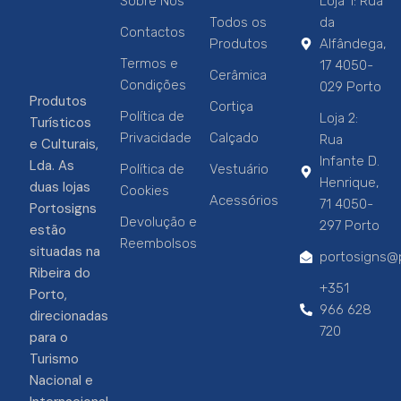
Sobre Nós
Loja 1: Rua
Todos os
da
Contactos
Produtos
Alfândega,
Termos e
17 4050-
Cerâmica
Condições
029 Porto
Produtos
Cortiça
Política de
Loja 2:
Turísticos
Privacidade
Calçado
Rua
e Culturais,
Infante D.
Lda. As
Política de
Vestuário
Henrique,
duas lojas
Cookies
Acessórios
71 4050-
Portosigns
Devolução e
297 Porto
estão
Reembolsos
situadas na
portosigns@p
Ribeira do
+351
Porto,
966 628
direcionadas
720
para o
Turismo
Nacional e