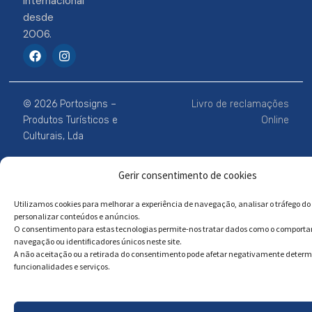
Internacional
desde
2006.
F
I
a
n
c
s
e
t
b
a
© 2026 Portosigns –
Livro de reclamações
o
g
o
r
Produtos Turísticos e
Online
k
a
Culturais, Lda
m
Gerir consentimento de cookies
Powered by
Megastock Informática
Utilizamos cookies para melhorar a experiência de navegação, analisar o tráfego do 
personalizar conteúdos e anúncios.
O consentimento para estas tecnologias permite-nos tratar dados como o comport
navegação ou identificadores únicos neste site.
A não aceitação ou a retirada do consentimento pode afetar negativamente deter
funcionalidades e serviços.