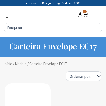
Skip
· Artesanato e Design Português desde 2006 ·
to
0
Cart
content
Search
...
Carteira Envelope EC17
Início
/ Modelo / Carteira Envelope EC17