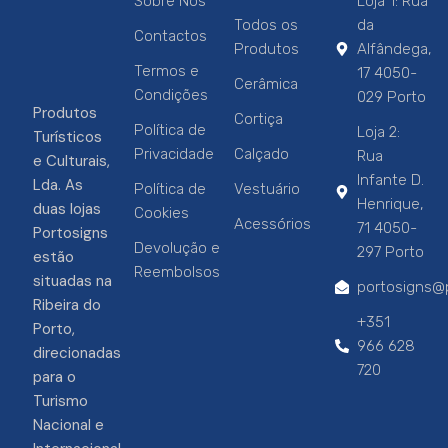
Sobre Nós
Loja 1: Rua
Todos os
da
Contactos
Produtos
Alfândega,
Termos e
17 4050-
Cerâmica
Condições
029 Porto
Produtos
Cortiça
Política de
Loja 2:
Turísticos
Privacidade
Calçado
Rua
e Culturais,
Infante D.
Lda. As
Política de
Vestuário
Henrique,
duas lojas
Cookies
Acessórios
71 4050-
Portosigns
Devolução e
297 Porto
estão
Reembolsos
situadas na
portosigns@p
Ribeira do
+351
Porto,
966 628
direcionadas
720
para o
Turismo
Nacional e