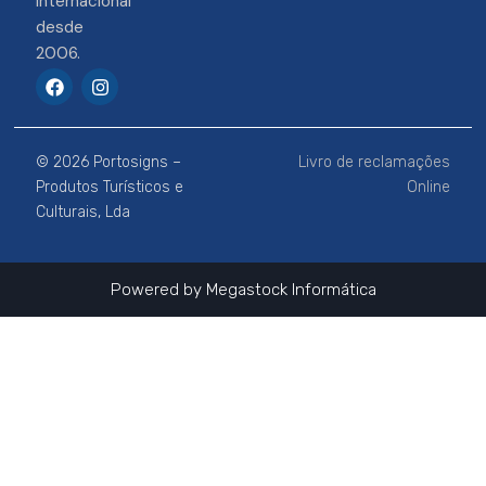
Internacional
desde
2006.
F
I
a
n
c
s
e
t
b
a
© 2026 Portosigns –
Livro de reclamações
o
g
o
r
Produtos Turísticos e
Online
k
a
Culturais, Lda
m
Powered by
Megastock Informática