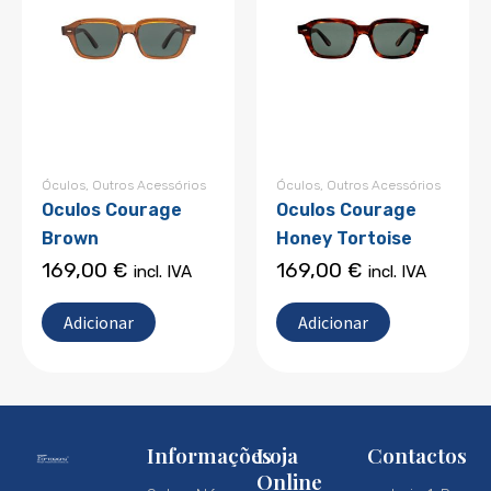
Óculos
,
Outros Acessórios
Óculos
,
Outros Acessórios
Oculos Courage
Oculos Courage
Brown
Honey Tortoise
169,00
€
169,00
€
incl. IVA
incl. IVA
Adicionar
Adicionar
Informações
Loja
Contactos
Online