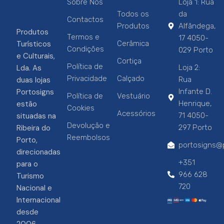
Sobre Nós
Loja 1: Rua
Todos os
da
Contactos
Produtos
Alfândega,
Produtos
Termos e
17 4050-
Turísticos
Cerâmica
Condições
029 Porto
e Culturais,
Cortiça
Política de
Lda. As
Loja 2:
Privacidade
Calçado
duas lojas
Rua
Portosigns
Infante D.
Política de
Vestuário
estão
Henrique,
Cookies
Acessórios
situadas na
71 4050-
Devolução e
Ribeira do
297 Porto
Reembolsos
Porto,
portosigns@p
direcionadas
+351
para o
966 628
Turismo
720
Nacional e
Internacional
desde