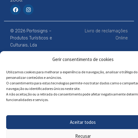
2006.
F
I
a
n
c
s
e
t
b
a
© 2026 Portosigns –
Livro de reclamações
o
g
o
r
Produtos Turísticos e
Online
k
a
Culturais, Lda
m
Gerir consentimento de cookies
Powered by
Megastock Informática
Utilizamos cookies para melhorar a experiência de navegação, analisar o tráfego do 
personalizar conteúdos e anúncios.
O consentimento para estas tecnologias permite-nos tratar dados como o comport
navegação ou identificadores únicos neste site.
A não aceitação ou a retirada do consentimento pode afetar negativamente deter
funcionalidades e serviços.
Aceitar todos
Recusar