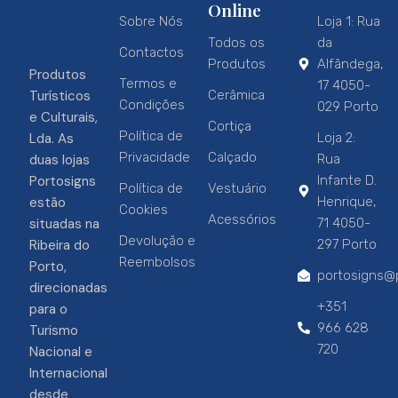
Online
Sobre Nós
Loja 1: Rua
Todos os
da
Contactos
Produtos
Alfândega,
Produtos
Termos e
17 4050-
Turísticos
Cerâmica
Condições
029 Porto
e Culturais,
Cortiça
Política de
Lda. As
Loja 2:
Privacidade
Calçado
duas lojas
Rua
Portosigns
Infante D.
Política de
Vestuário
estão
Henrique,
Cookies
Acessórios
situadas na
71 4050-
Devolução e
Ribeira do
297 Porto
Reembolsos
Porto,
portosigns@p
direcionadas
+351
para o
966 628
Turismo
720
Nacional e
Internacional
desde