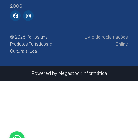
2006.
F
I
a
n
c
s
e
t
b
a
© 2026 Portosigns –
Livro de reclamações
o
g
o
r
Produtos Turísticos e
Online
k
a
Culturais, Lda
m
Powered by
Megastock Informática