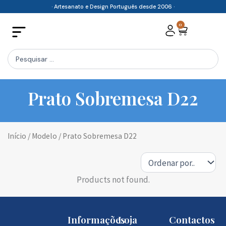
Skip
· Artesanato e Design Português desde 2006 ·
to
0
Cart
content
Search
...
Prato Sobremesa D22
Início
/ Modelo / Prato Sobremesa D22
Products not found.
Informações
Loja
Contactos