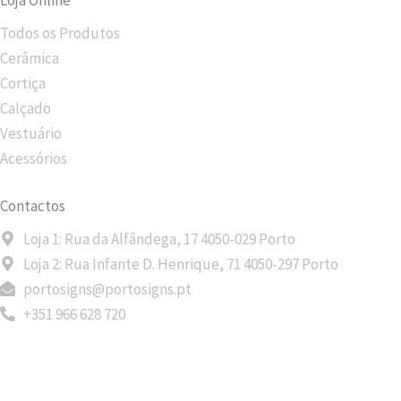
Loja Online
Todos os Produtos
Cerâmica
Cortiça
Calçado
Vestuário
Acessórios
Contactos
Loja 1: Rua da Alfândega, 17 4050-029 Porto
Loja 2: Rua Infante D. Henrique, 71 4050-297 Porto
portosigns@portosigns.pt
+351 966 628 720