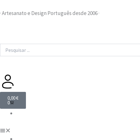
Skip
to
· Artesanato e Design Português desde 2006 ·
content
Search
...
Cart
0,00
€
0