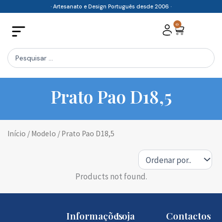
Skip
· Artesanato e Design Português desde 2006 ·
to
0
Cart
content
Search
...
Prato Pao D18,5
Início
/ Modelo / Prato Pao D18,5
Products not found.
Informações
Loja
Contactos