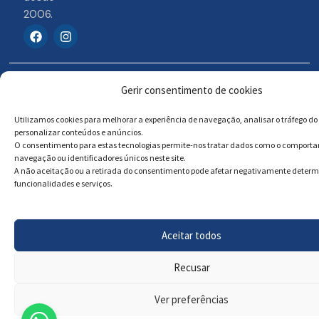
2006.
F
I
a
n
c
s
e
t
b
a
© 2026 Portosigns –
Livro de reclamações
o
g
Gerir consentimento de cookies
o
r
Produtos Turísticos e
Online
k
a
Culturais, Lda
Utilizamos cookies para melhorar a experiência de navegação, analisar o tráfego do 
m
personalizar conteúdos e anúncios.
O consentimento para estas tecnologias permite-nos tratar dados como o comport
navegação ou identificadores únicos neste site.
Powered by
Megastock Informática
A não aceitação ou a retirada do consentimento pode afetar negativamente deter
funcionalidades e serviços.
Aceitar todos
Recusar
Ver preferências