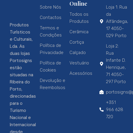
Online
Sobre Nós
Loja 1: Rua
Todos os
da
Contactos
Produtos
Alfândega,
Produtos
Termos e
17 4050-
Turísticos
Cerâmica
Condições
029 Porto
e Culturais,
Cortiça
Política de
Lda. As
Loja 2:
Privacidade
Calçado
duas lojas
Rua
Portosigns
Infante D.
Política de
Vestuário
estão
Henrique,
Cookies
Acessórios
situadas na
71 4050-
Devolução e
Ribeira do
297 Porto
Reembolsos
Porto,
portosigns@p
direcionadas
+351
para o
966 628
Turismo
720
Nacional e
Internacional
desde