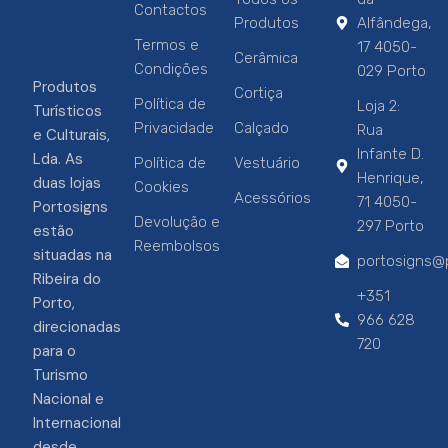
Contactos
Produtos
Alfândega,
Termos e
17 4050-
Cerâmica
Condições
029 Porto
Produtos
Cortiça
Política de
Loja 2:
Turísticos
Privacidade
Calçado
Rua
e Culturais,
Infante D.
Lda. As
Política de
Vestuário
Henrique,
duas lojas
Cookies
Acessórios
71 4050-
Portosigns
Devolução e
297 Porto
estão
Reembolsos
situadas na
portosigns@p
Ribeira do
+351
Porto,
966 628
direcionadas
720
para o
Turismo
Nacional e
Internacional
desde