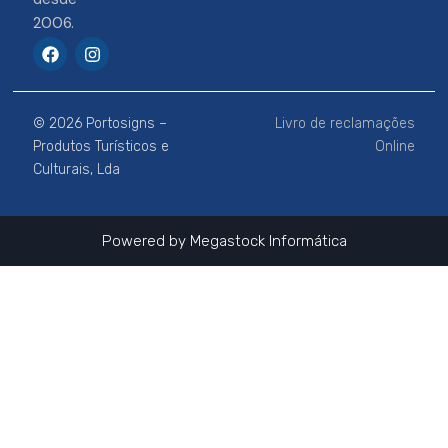
2006.
F
I
a
n
c
s
e
t
b
a
© 2026 Portosigns –
Livro de reclamações
o
g
o
r
Produtos Turísticos e
Online
k
a
Culturais, Lda
m
Powered by
Megastock Informática