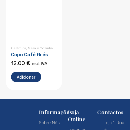
Cerâmica
,
Mesa e Cozinha
Copo Café Grés
12,00
€
incl. IVA
Adicionar
Informações
Loja
Contactos
Online
Sobre Nós
Loja 1: Rua
Todos os
da