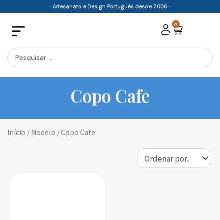
Skip
· Artesanato e Design Português desde 2006 ·
to
0
Cart
content
Search
...
Copo Cafe
Início
/ Modelo / Copo Cafe