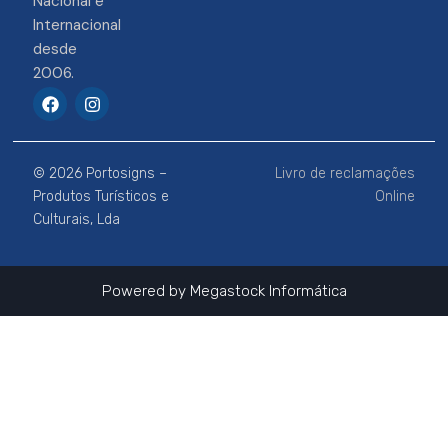
Nacional e
Internacional
desde
2006.
F
I
a
n
c
s
e
t
b
a
© 2026 Portosigns –
Livro de reclamações
o
g
o
r
Produtos Turísticos e
Online
k
a
Culturais, Lda
m
Powered by
Megastock Informática