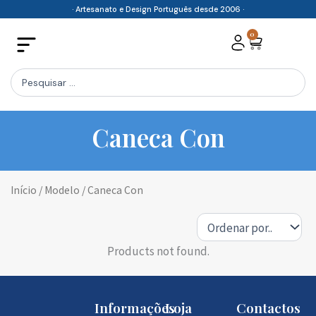
Skip
· Artesanato e Design Português desde 2006 ·
to
0
Cart
content
Search
...
Caneca Con
Início
/ Modelo / Caneca Con
Products not found.
Informações
Loja
Contactos