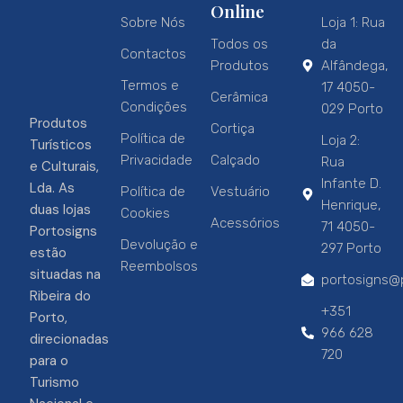
Online
Sobre Nós
Loja 1: Rua
Todos os
da
Contactos
Produtos
Alfândega,
Termos e
17 4050-
Cerâmica
Condições
029 Porto
Produtos
Cortiça
Política de
Loja 2:
Turísticos
Privacidade
Calçado
Rua
e Culturais,
Infante D.
Lda. As
Política de
Vestuário
Henrique,
duas lojas
Cookies
Acessórios
71 4050-
Portosigns
Devolução e
297 Porto
estão
Reembolsos
situadas na
portosigns@p
Ribeira do
+351
Porto,
966 628
direcionadas
720
para o
Turismo