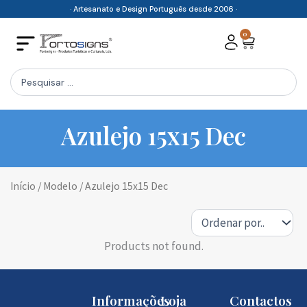
Skip
· Artesanato e Design Português desde 2006 ·
to
0
Cart
content
Search
...
Azulejo 15x15 Dec
Início
/ Modelo / Azulejo 15x15 Dec
Products not found.
Informações
Loja
Contactos