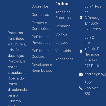
Online
Sobre Nós
Loja 1: Rua
Todos os
da
Contactos
Produtos
Alfândega,
Termos e
17 4050-
Cerâmica
Condições
029 Porto
Produtos
Cortiça
Política de
Loja 2:
Turísticos
Privacidade
Calçado
Rua
e Culturais,
Infante D.
Lda. As
Política de
Vestuário
Henrique,
duas lojas
Cookies
Acessórios
71 4050-
Portosigns
Devolução e
297 Porto
estão
Reembolsos
situadas na
portosigns@p
Ribeira do
+351
Porto,
966 628
direcionadas
720
para o
Turismo