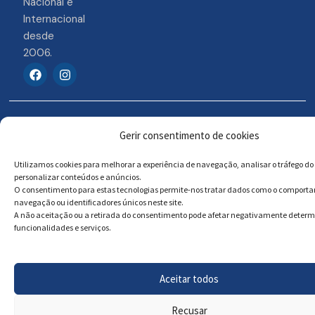
Nacional e
Internacional
desde
2006.
F
I
a
n
c
s
e
t
b
a
© 2026 Portosigns –
Livro de reclamações
o
g
Gerir consentimento de cookies
o
r
Produtos Turísticos e
Online
k
a
Culturais, Lda
m
Utilizamos cookies para melhorar a experiência de navegação, analisar o tráfego do 
personalizar conteúdos e anúncios.
O consentimento para estas tecnologias permite-nos tratar dados como o comport
navegação ou identificadores únicos neste site.
Powered by
Megastock Informática
A não aceitação ou a retirada do consentimento pode afetar negativamente deter
funcionalidades e serviços.
Aceitar todos
Recusar