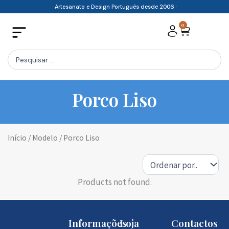
Skip
· Artesanato e Design Português desde 2006 ·
to
0
Cart
content
Search
...
Porco Liso
Início
/ Modelo / Porco Liso
Products not found.
Informações
Loja
Contactos