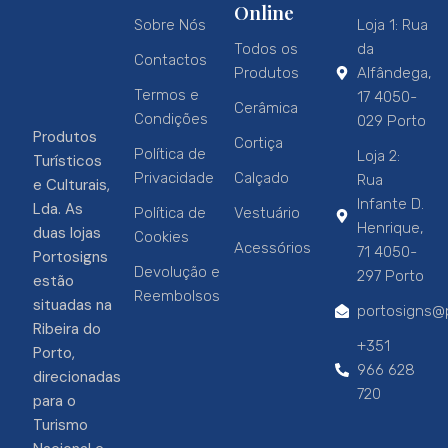
Online
Sobre Nós
Loja 1: Rua
Todos os
da
Contactos
Produtos
Alfândega,
Termos e
17 4050-
Cerâmica
Condições
029 Porto
Produtos
Cortiça
Política de
Loja 2:
Turísticos
Privacidade
Calçado
Rua
e Culturais,
Infante D.
Lda. As
Política de
Vestuário
Henrique,
duas lojas
Cookies
Acessórios
71 4050-
Portosigns
Devolução e
297 Porto
estão
Reembolsos
situadas na
portosigns@p
Ribeira do
+351
Porto,
966 628
direcionadas
720
para o
Turismo