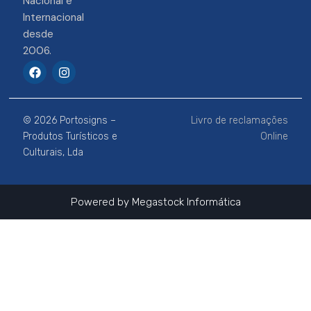
Nacional e
Internacional
desde
2006.
F
I
a
n
c
s
e
t
b
a
© 2026 Portosigns –
Livro de reclamações
o
g
o
r
Produtos Turísticos e
Online
k
a
Culturais, Lda
m
Powered by
Megastock Informática