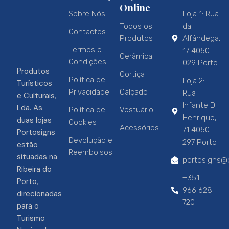
Online
Sobre Nós
Loja 1: Rua
Todos os
da
Contactos
Produtos
Alfândega,
Termos e
17 4050-
Cerâmica
Condições
029 Porto
Produtos
Cortiça
Política de
Loja 2:
Turísticos
Privacidade
Calçado
Rua
e Culturais,
Infante D.
Lda. As
Política de
Vestuário
Henrique,
duas lojas
Cookies
Acessórios
71 4050-
Portosigns
Devolução e
297 Porto
estão
Reembolsos
situadas na
portosigns@p
Ribeira do
+351
Porto,
966 628
direcionadas
720
para o
Turismo