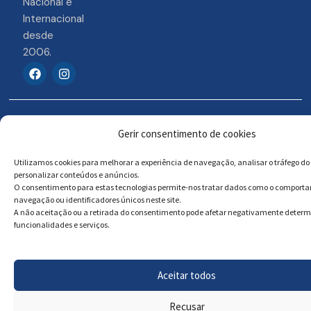
Nacional e
Internacional
desde
2006.
F
I
a
n
c
s
e
t
b
a
© 2026 Portosigns –
Livro de reclamações
o
g
Gerir consentimento de cookies
o
r
Produtos Turísticos e
Online
k
a
Culturais, Lda
m
Utilizamos cookies para melhorar a experiência de navegação, analisar o tráfego do 
personalizar conteúdos e anúncios.
O consentimento para estas tecnologias permite-nos tratar dados como o comport
navegação ou identificadores únicos neste site.
Powered by
Megastock Informática
A não aceitação ou a retirada do consentimento pode afetar negativamente deter
funcionalidades e serviços.
Aceitar todos
Recusar