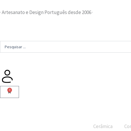
Skip
to
· Artesanato e Design Português desde 2006 ·
content
Search
...
0
Cart
Cerâmica
Cor