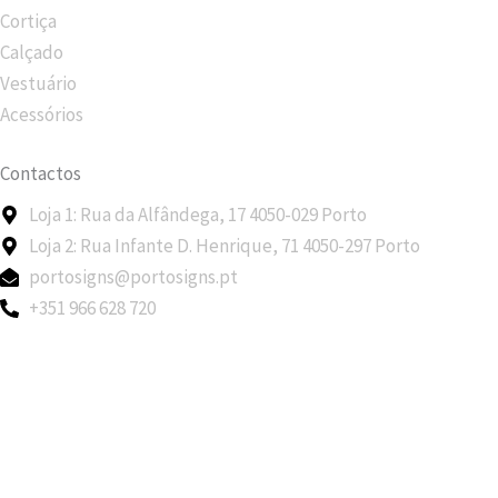
Cortiça
Calçado
Vestuário
Acessórios
Contactos
Loja 1: Rua da Alfândega, 17 4050-029 Porto
Loja 2: Rua Infante D. Henrique, 71 4050-297 Porto
portosigns@portosigns.pt
+351 966 628 720