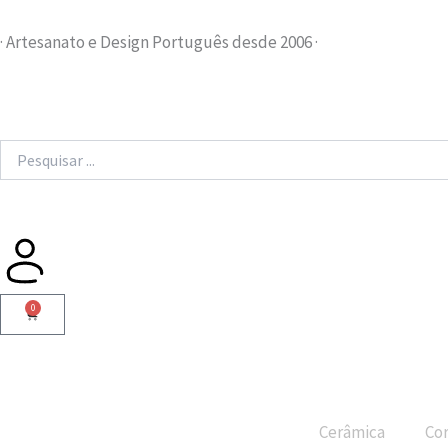
Skip
to
· Artesanato e Design Português desde 2006 ·
content
Search
...
0
Cart
Cerâmica
Cor