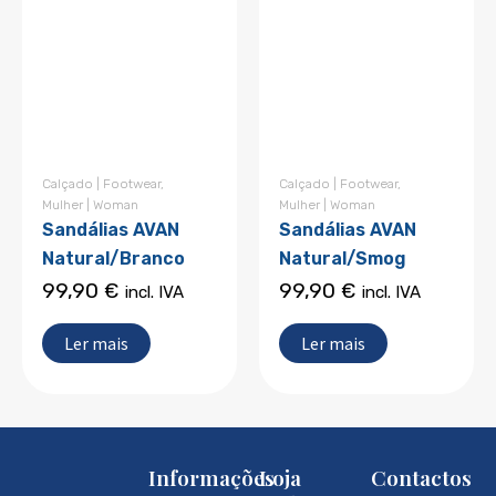
Calçado | Footwear
,
Calçado | Footwear
,
Mulher | Woman
Mulher | Woman
Sandálias AVAN
Sandálias AVAN
Natural/Branco
Natural/Smog
99,90
€
99,90
€
incl. IVA
incl. IVA
Ler mais
Ler mais
Informações
Loja
Contactos