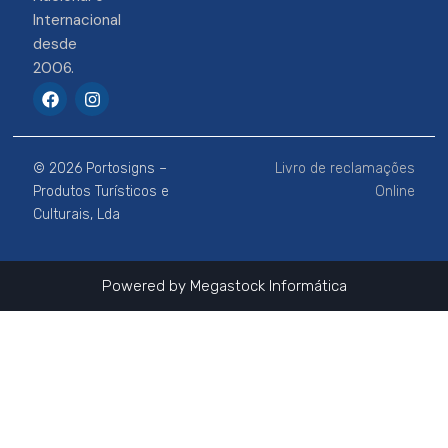
Internacional
desde
2006.
F
I
a
n
c
s
e
t
b
a
© 2026 Portosigns –
Livro de reclamações
o
g
o
r
Produtos Turísticos e
Online
k
a
Culturais, Lda
m
Powered by
Megastock Informática