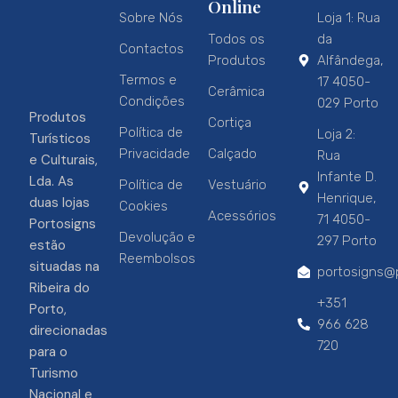
Online
Sobre Nós
Loja 1: Rua
Todos os
da
Contactos
Produtos
Alfândega,
Termos e
17 4050-
Cerâmica
Condições
029 Porto
Produtos
Cortiça
Política de
Loja 2:
Turísticos
Privacidade
Calçado
Rua
e Culturais,
Infante D.
Lda. As
Política de
Vestuário
Henrique,
duas lojas
Cookies
Acessórios
71 4050-
Portosigns
Devolução e
297 Porto
estão
Reembolsos
situadas na
portosigns@p
Ribeira do
+351
Porto,
966 628
direcionadas
720
para o
Turismo
Nacional e