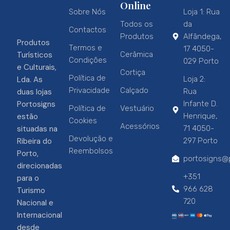
Online
Sobre Nós
Loja 1: Rua
Todos os
da
Contactos
Produtos
Alfândega,
Produtos
Termos e
17 4050-
Turísticos
Cerâmica
Condições
029 Porto
e Culturais,
Cortiça
Política de
Lda. As
Loja 2:
Privacidade
Calçado
duas lojas
Rua
Portosigns
Infante D.
Política de
Vestuário
estão
Henrique,
Cookies
Acessórios
situadas na
71 4050-
Devolução e
Ribeira do
297 Porto
Reembolsos
Porto,
portosigns@p
direcionadas
+351
para o
966 628
Turismo
720
Nacional e
Internacional
desde