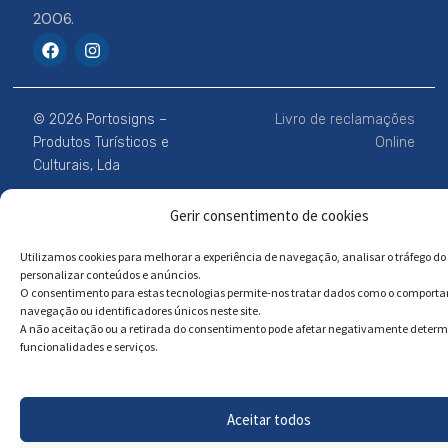
2006.
F
I
a
n
c
s
e
t
b
a
© 2026 Portosigns –
Livro de reclamações
o
g
o
r
Produtos Turísticos e
Online
k
a
Culturais, Lda
m
Gerir consentimento de cookies
Powered by
Megastock Informática
Utilizamos cookies para melhorar a experiência de navegação, analisar o tráfego do 
personalizar conteúdos e anúncios.
O consentimento para estas tecnologias permite-nos tratar dados como o comport
navegação ou identificadores únicos neste site.
A não aceitação ou a retirada do consentimento pode afetar negativamente deter
funcionalidades e serviços.
Aceitar todos