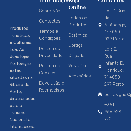
Informações
Loja
Contactos
Online
Sobre Nós
Loja 1: Rua
Todos os
da
Contactos
Produtos
Alfândega,
Produtos
Termos e
17 4050-
Turísticos
Cerâmica
Condições
029 Porto
e Culturais,
Cortiça
Política de
Lda. As
Loja 2:
Privacidade
Calçado
duas lojas
Rua
Portosigns
Infante D.
Política de
Vestuário
estão
Henrique,
Cookies
Acessórios
situadas na
71 4050-
Devolução e
Ribeira do
297 Porto
Reembolsos
Porto,
portosigns@p
direcionadas
+351
para o
966 628
Turismo
720
Nacional e
Internacional