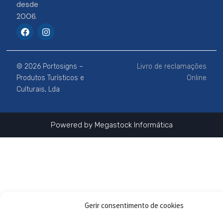
desde
2006.
F
I
a
n
c
s
e
t
b
a
© 2026 Portosigns –
Livro de reclamações
o
g
o
r
Produtos Turísticos e
Online
k
a
Culturais, Lda
m
Powered by
Megastock Informática
Gerir consentimento de cookies