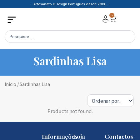
Skip
· Artesanato e Design Português desde 2006 ·
to
0
Cart
content
Search
...
Sardinhas Lisa
Início
/ Sardinhas Lisa
Products not found.
Informações
Loja
Contactos