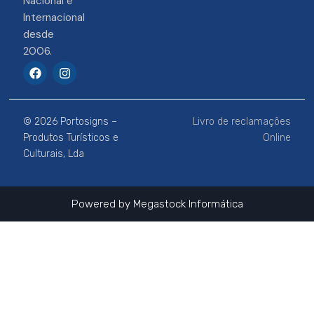
Nacional e
Internacional
desde
2006.
F
I
a
n
c
s
e
t
b
a
© 2026 Portosigns –
Livro de reclamações
o
g
o
r
Produtos Turísticos e
Online
k
a
Culturais, Lda
m
Powered by
Megastock Informática