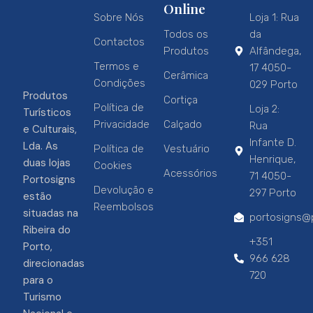
Online
Sobre Nós
Loja 1: Rua
Todos os
da
Contactos
Produtos
Alfândega,
Termos e
17 4050-
Cerâmica
Condições
029 Porto
Produtos
Cortiça
Política de
Loja 2:
Turísticos
Privacidade
Calçado
Rua
e Culturais,
Infante D.
Lda. As
Política de
Vestuário
Henrique,
duas lojas
Cookies
Acessórios
71 4050-
Portosigns
Devolução e
297 Porto
estão
Reembolsos
situadas na
portosigns@p
Ribeira do
+351
Porto,
966 628
direcionadas
720
para o
Turismo