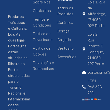
Sobre Nós
Loja 1: Rua
Todos os
da
Contactos
Produtos
Alfândega,
Produtos
Termos e
17 4050-
Turísticos
Cerâmica
Condições
029 Porto
e Culturais,
Cortiça
Política de
Lda. As
Loja 2:
Privacidade
Calçado
duas lojas
Rua
Portosigns
Infante D.
Política de
Vestuário
estão
Henrique,
Cookies
Acessórios
situadas na
71 4050-
Devolução e
Ribeira do
297 Porto
Reembolsos
Porto,
portosigns@p
direcionadas
+351
para o
966 628
Turismo
720
Nacional e
Internacional
desde