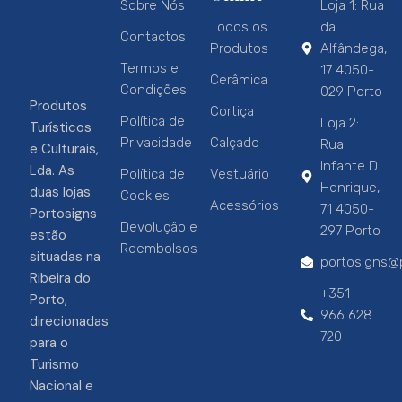
Sobre Nós
Loja 1: Rua
Todos os
da
Contactos
Produtos
Alfândega,
Termos e
17 4050-
Cerâmica
Condições
029 Porto
Produtos
Cortiça
Política de
Loja 2:
Turísticos
Privacidade
Calçado
Rua
e Culturais,
Infante D.
Lda. As
Política de
Vestuário
Henrique,
duas lojas
Cookies
Acessórios
71 4050-
Portosigns
Devolução e
297 Porto
estão
Reembolsos
situadas na
portosigns@p
Ribeira do
+351
Porto,
966 628
direcionadas
720
para o
Turismo
Nacional e