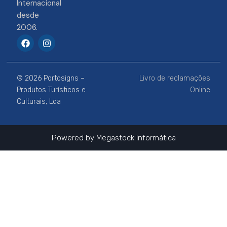
Internacional
desde
2006.
F
I
a
n
c
s
e
t
b
a
© 2026 Portosigns –
Livro de reclamações
o
g
o
r
Produtos Turísticos e
Online
k
a
Culturais, Lda
m
Powered by
Megastock Informática