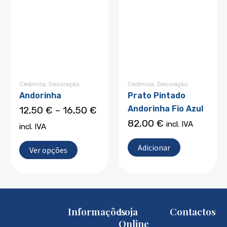
multiple
through
variants.
16,50 €
The
options
may
be
chosen
Cerâmica
,
Decoração
Cerâmica
,
Decoração
Andorinha
Prato Pintado
on
Andorinha Fio Azul
12,50
€
–
16,50
€
the
82,00
€
incl. IVA
incl. IVA
product
page
Adicionar
Ver opções
Informações
Loja
Contactos
Online